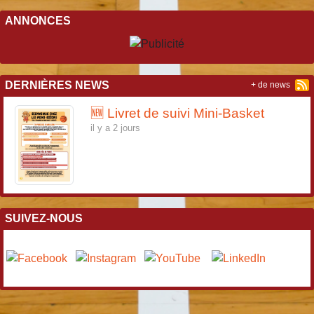
ANNONCES
DERNIÈRES NEWS
+ de news
🆕 Livret de suivi Mini-Basket
il y a 2 jours
SUIVEZ-NOUS