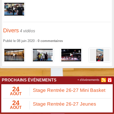
Divers
4 vidéos
Publié le
08 juin 2020
-
0
commentaires
PROCHAINS ÉVÉNEMENTS
+ d'évènements
24
Stage Rentrée 26-27 Mini Basket
AOÛT
24
Stage Rentrée 26-27 Jeunes
AOÛT