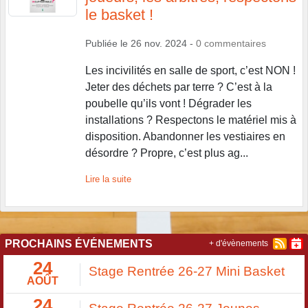
le basket !
Publiée le
26 nov. 2024
-
0
commentaires
Les incivilités en salle de sport, c’est NON !
Jeter des déchets par terre ? C’est à la
poubelle qu’ils vont ! Dégrader les
installations ? Respectons le matériel mis à
disposition. Abandonner les vestiaires en
désordre ? Propre, c’est plus ag...
Lire la suite
PROCHAINS ÉVÉNEMENTS
+ d'évènements
24
Stage Rentrée 26-27 Mini Basket
AOÛT
24