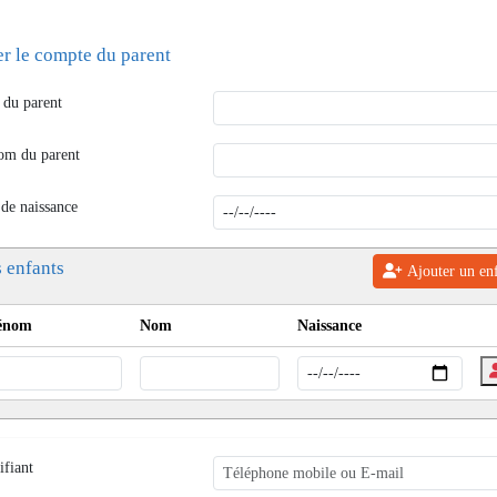
er le compte du parent
du parent
om du parent
 de naissance
 enfants
Ajouter un en
énom
Nom
Naissance
ifiant