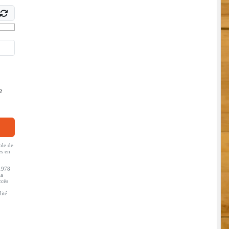
e
ble de
es en
 1978
la
ccès
lité