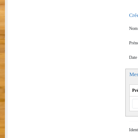
Cré
Nom 
Prén
Date
Mes
Pr
Ident