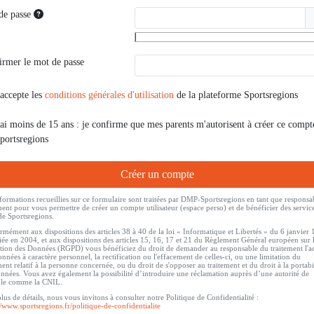
de passe
irmer le mot de passe
'accepte les
conditions générales d'utilisation
de la plateforme Sportsregions
'ai moins de 15 ans : je confirme que mes parents m'autorisent à créer ce compt
portsregions
Créer un compte
formations recueillies sur ce formulaire sont traitées par DMP-Sportsregions en tant que responsa
ment pour vous permettre de créer un compte utilisateur (espace perso) et de bénéficier des servic
de Sportsregions.
mément aux dispositions des articles 38 à 40 de la loi « Informatique et Libertés » du 6 janvier
ée en 2004, et aux dispositions des articles 15, 16, 17 et 21 du Règlement Général européen sur 
tion des Données (RGPD) vous bénéficiez du droit de demander au responsable du traitement l'a
nnées à caractère personnel, la rectification ou l'effacement de celles-ci, ou une limitation du
ment relatif à la personne concernée, ou du droit de s'opposer au traitement et du droit à la portabi
nnées. Vous avez également la possibilité d’introduire une réclamation auprès d’une autorité de
ôle comme la CNIL.
lus de détails, nous vous invitons à consulter notre Politique de Confidentialité :
//www.sportsregions.fr/politique-de-confidentialite