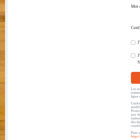
Mot 
Conf
J
J
S
Les in
traite
ligne 
Confor
modifi
Protec
aux do
traite
des do
contr
Pour p
https: